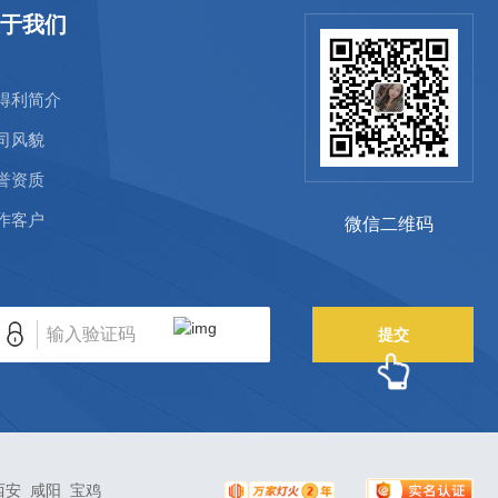
于我们
得利简介
司风貌
誉资质
作客户
微信二维码
提交
西安
咸阳
宝鸡