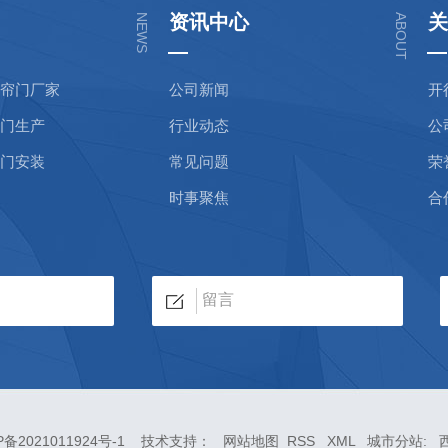
资讯中心
关
NEWS
ABOUT
帘门厂家
公司新闻
开
门生产
行业动态
公
门安装
常见问题
荣
时事聚焦
合
P备2021011924号-1
技术支持：
网站地图
RSS
XML
城市分站
: