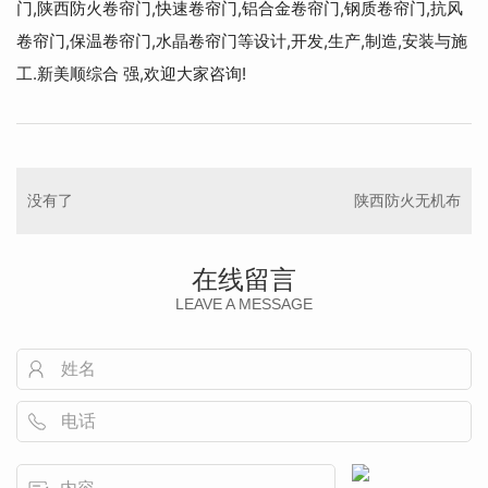
门,陕西防火卷帘门,快速卷帘门,铝合金卷帘门,钢质卷帘门,抗风
卷帘门,保温卷帘门,水晶卷帘门等设计,开发,生产,制造,安装与施
工.新美顺综合 强,欢迎大家咨询!
没有了
陕西防火无机布
在线留言
LEAVE A MESSAGE